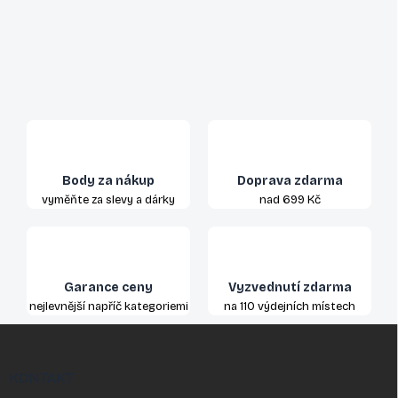
Body za nákup
Doprava zdarma
vyměňte za slevy a dárky
nad 699 Kč
Garance ceny
Vyzvednutí zdarma
nejlevnější napříč kategoriemi
na 110 výdejních místech
Z
á
p
KONTAKT
a