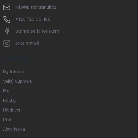
t
info
@
pytelgranuli.cz
í
+420 720 031 166
Staňte se fanouškem
pytelgranuli
KATEGORIE
Pytlobrání
Velký Výprodej
Psi
Kočky
Hlodavci
Ptáci
Akvaristika