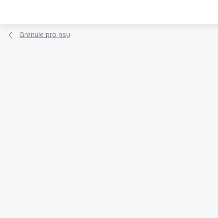
Přejít
na
obsah
Granule pro psy