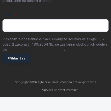
produktech na našem e-shopu.
E-MAIL
Vložením a odesláním e-mailu udělujete souhlas ve smyslu § 7
odst. 2 zákona č. 480/2004 Sb. se zasíláním obchodních sdělení
dle
podmínek ochrany osobních údajů
.
Přihlásit se
Copyright 2026
PytelGranuli.cz
. Všechna práva vyhrazena.
Vytvořil Shoptet Premium