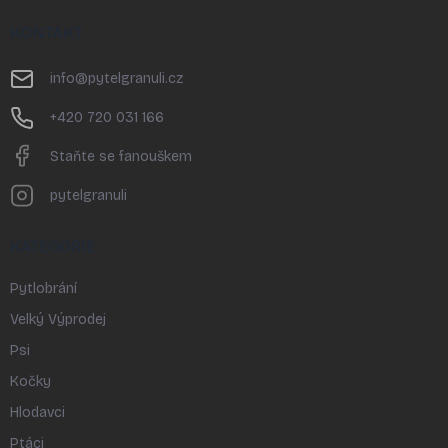
á
p
KONTAKT
a
t
info
@
pytelgranuli.cz
í
+420 720 031 166
Staňte se fanouškem
pytelgranuli
KATEGORIE
Pytlobrání
Velký Výprodej
Psi
Kočky
Hlodavci
Ptáci