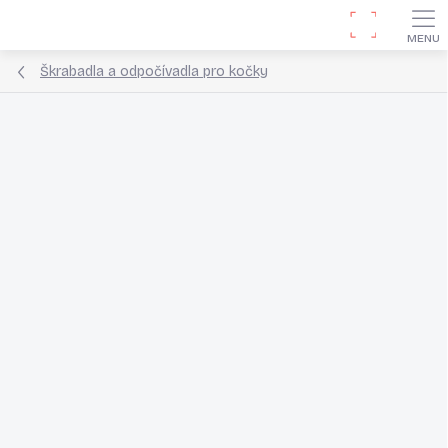
Přejít
Hledat
na
obsah
Škrabadla a odpočívadla pro kočky