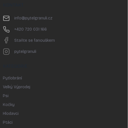
p
KONTAKT
a
t
info
@
pytelgranuli.cz
í
+420 720 031 166
Staňte se fanouškem
pytelgranuli
KATEGORIE
Pytlobrání
Velký Výprodej
Psi
Kočky
Hlodavci
Ptáci