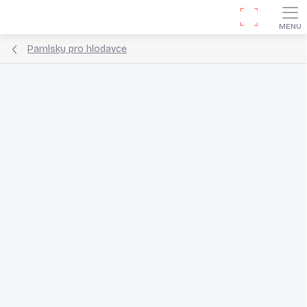
Přejít
Hledat
na
obsah
Pamlsky pro hlodavce