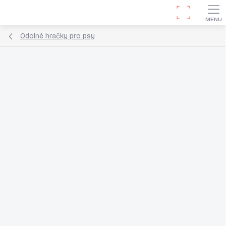
Přejít
Hledat
na
obsah
Odolné hračky pro psy