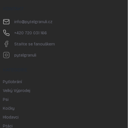
á
p
KONTAKT
a
t
info
@
pytelgranuli.cz
í
+420 720 031 166
Staňte se fanouškem
pytelgranuli
KATEGORIE
Pytlobrání
Velký Výprodej
Psi
Kočky
Hlodavci
Ptáci