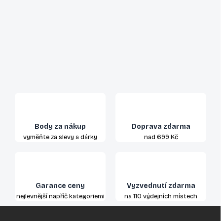
Body za nákup
Doprava zdarma
vyměňte za slevy a dárky
nad 699 Kč
Garance ceny
Vyzvednutí zdarma
nejlevnější napříč kategoriemi
na 110 výdejních místech
Z