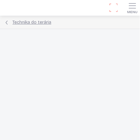
Přejít
Hledat
na
obsah
Technika do terária