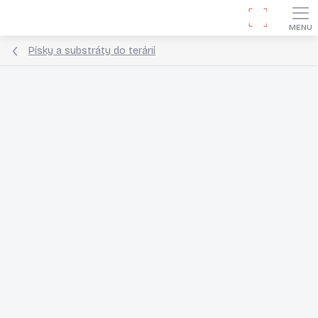
Přejít
Hledat
na
obsah
Písky a substráty do terárií