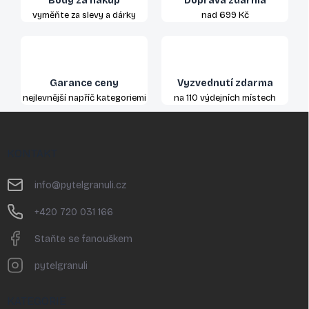
Body za nákup
Doprava zdarma
vyměňte za slevy a dárky
nad 699 Kč
Garance ceny
Vyzvednutí zdarma
nejlevnější napříč kategoriemi
na 110 výdejních místech
Z
á
p
KONTAKT
a
t
info
@
pytelgranuli.cz
í
+420 720 031 166
Staňte se fanouškem
pytelgranuli
KATEGORIE