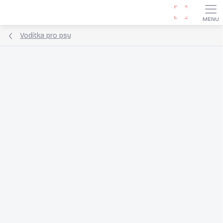
Přejít
Hledat
na
obsah
Vodítka pro psy