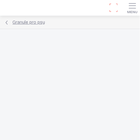
Přejít
Hledat
na
obsah
Granule pro psy