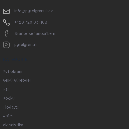
a
t
info
@
pytelgranuli.cz
í
+420 720 031 166
Staňte se fanouškem
pytelgranuli
KATEGORIE
Pytlobrání
Velký Výprodej
Psi
Kočky
Hlodavci
Ptáci
Akvaristika