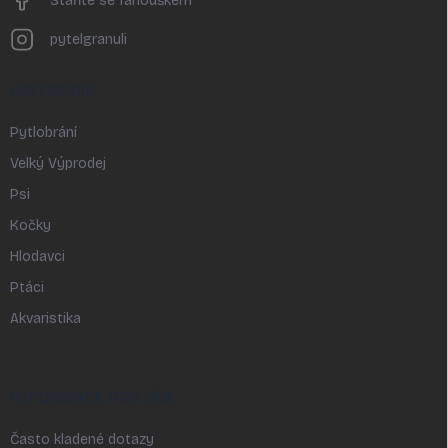
Staňte se fanouškem
pytelgranuli
KATEGORIE
Pytlobrání
Velký Výprodej
Psi
Kočky
Hlodavci
Ptáci
Akvaristika
INFORMACE PRO VÁS
Často kladené dotazy