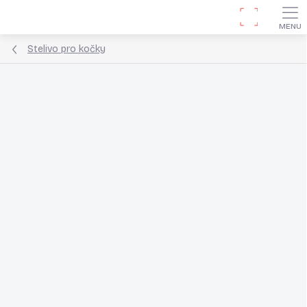
Přejít
Hledat
na
obsah
Stelivo pro kočky