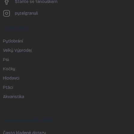
Staňte se fanouškem
pytelgranuli
KATEGORIE
Pytlobrání
Velký Výprodej
Psi
Kočky
Hlodavci
Ptáci
Akvaristika
INFORMACE PRO VÁS
Často kladené dotazy