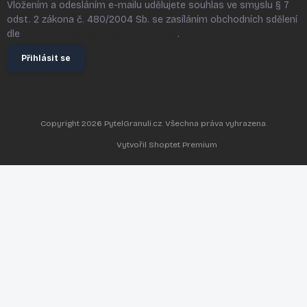
Vložením a odesláním e-mailu udělujete souhlas ve smyslu § 7
odst. 2 zákona č. 480/2004 Sb. se zasíláním obchodních sdělení
dle
podmínek ochrany osobních údajů
.
Přihlásit se
Copyright 2026
PytelGranuli.cz
. Všechna práva vyhrazena.
Vytvořil Shoptet Premium