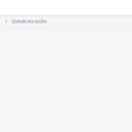
Přejít
na
obsah
Granule pro kočky