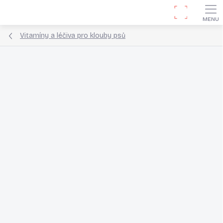
Přejít
Hledat
na
obsah
Vitamíny a léčiva pro klouby psů