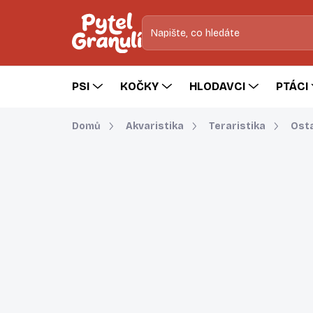
Přejít
na
obsah
PSI
KOČKY
HLODAVCI
PTÁCI
Domů
Akvaristika
Teraristika
Osta