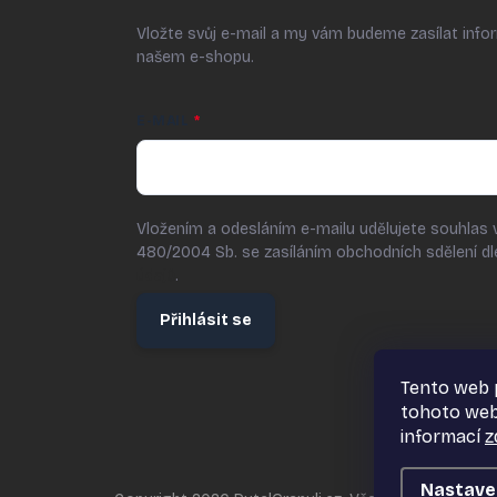
Vložte svůj e-mail a my vám budeme zasílat inf
našem e-shopu.
E-MAIL
Vložením a odesláním e-mailu udělujete souhlas 
480/2004 Sb. se zasíláním obchodních sdělení d
údajů
.
Přihlásit se
Tento web 
tohoto webu
informací
z
Nastave