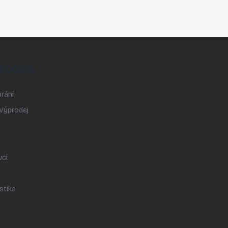
EGORIE
rání
 Výprodej
y
vci
stika