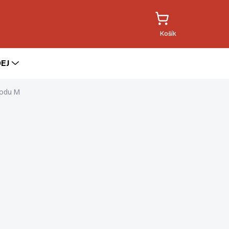
EJ
vodu M