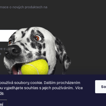
ormace o nových produktech na
ve smyslu § 7 odst. 2 zákona č.
le
podmínek ochrany osobních
používá soubory cookie. Dalším procházením
So
 vyjadřujete souhlas s jejich používáním.. Více
de
.
ní