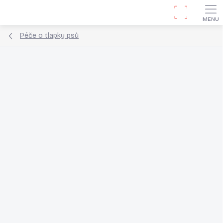
Přejít
Hledat
na
obsah
Péče o tlapky psů