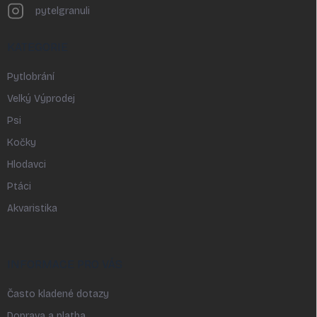
pytelgranuli
KATEGORIE
Pytlobrání
Velký Výprodej
Psi
Kočky
Hlodavci
Ptáci
Akvaristika
INFORMACE PRO VÁS
Často kladené dotazy
Doprava a platba