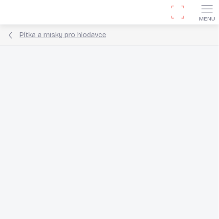
Přejít
Hledat
na
obsah
Pítka a misky pro hlodavce