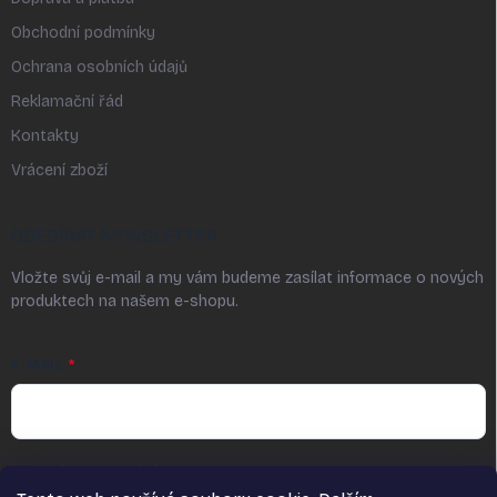
Obchodní podmínky
Ochrana osobních údajů
Reklamační řád
Kontakty
Vrácení zboží
ODEBÍRAT NEWSLETTER
Vložte svůj e-mail a my vám budeme zasílat informace o nových
produktech na našem e-shopu.
E-MAIL
Vložením a odesláním e-mailu udělujete souhlas ve smyslu § 7
odst. 2 zákona č. 480/2004 Sb. se zasíláním obchodních sdělení