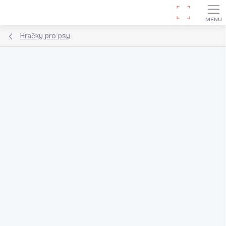
Přejít
Hledat
na
obsah
Hračky pro psy