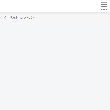
Přejít
Hledat
na
obsah
Pasty pro kočky