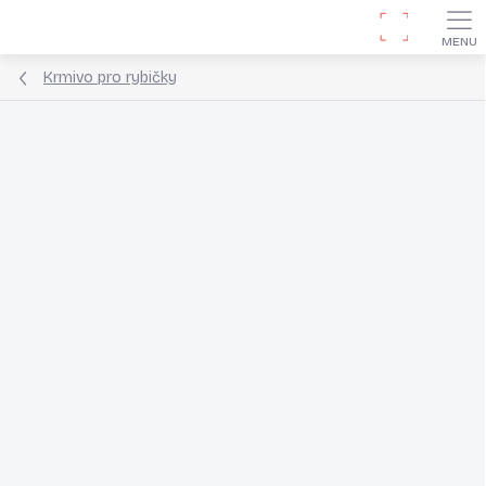
Přejít
Hledat
na
obsah
Krmivo pro rybičky