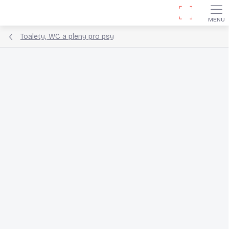
Přejít
Hledat
na
obsah
Toalety, WC a pleny pro psy