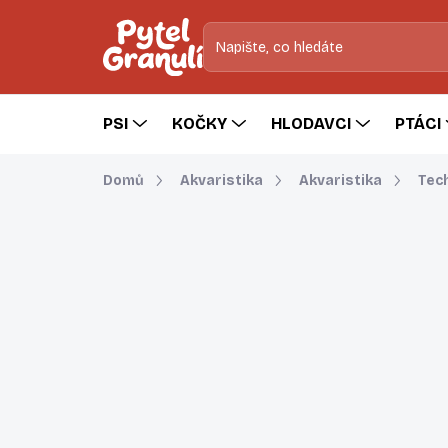
Přejít
na
obsah
PSI
KOČKY
HLODAVCI
PTÁCI
Domů
Akvaristika
Akvaristika
Tech