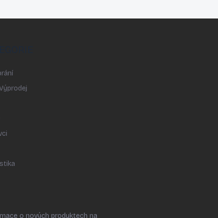
EGORIE
rání
 Výprodej
y
vci
stika
ormace o nových produktech na