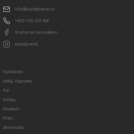
a
t
info
@
pytelgranuli.cz
í
+420 720 031 166
Staňte se fanouškem
pytelgranuli
KATEGORIE
Pytlobrání
Velký Výprodej
Psi
Kočky
Hlodavci
Ptáci
Akvaristika