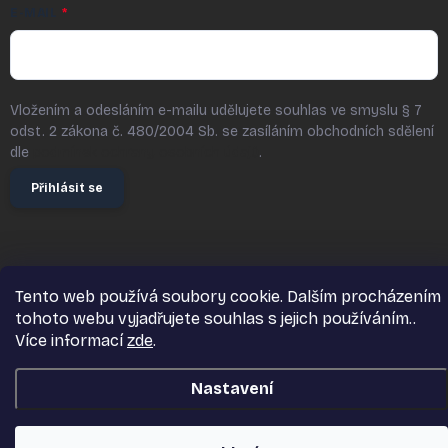
E-MAIL
Vložením a odesláním e-mailu udělujete souhlas ve smyslu § 7
odst. 2 zákona č. 480/2004 Sb. se zasíláním obchodních sdělení
dle
podmínek ochrany osobních údajů
.
Přihlásit se
Copyright 2026
PytelGranuli.cz
. Všechna práva vyhrazena.
Tento web používá soubory cookie. Dalším procházením
Vytvořil Shoptet Premium
tohoto webu vyjadřujete souhlas s jejich používáním..
Více informací
zde
.
Nastavení