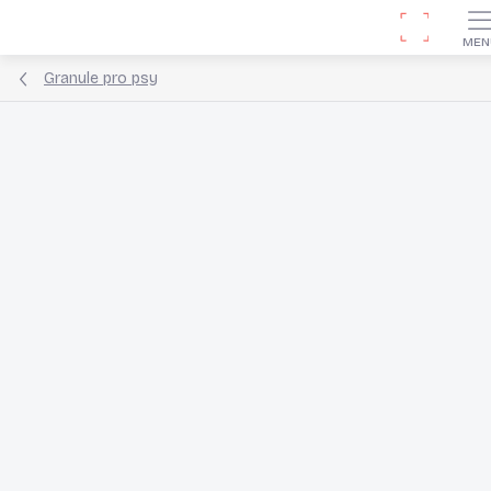
Přejít
Hledat
na
obsah
Granule pro psy