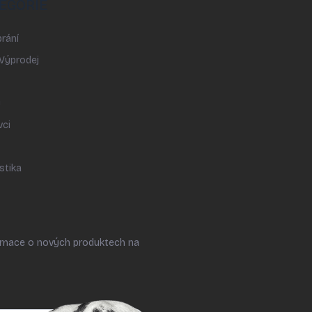
EGORIE
rání
 Výprodej
y
vci
stika
ormace o nových produktech na