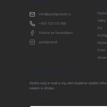
KONTAKT
KAT
a
t
Pytlob
í
info
@
pytelgranuli.cz
Velký
+420 720 031 166
Psi
Staňte se fanouškem
Kočk
pytelgranuli
Hloda
Ptáci
Akvari
ODEBÍRAT NEWSLETTER
Vložte svůj e-mail a my vám budeme zasílat inf
našem e-shopu.
E-MAIL