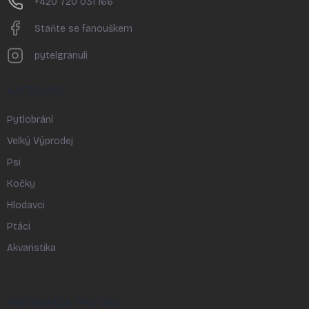
+420 720 031 166
Staňte se fanouškem
pytelgranuli
KATEGORIE
Pytlobrání
Velký Výprodej
Psi
Kočky
Hlodavci
Ptáci
Akvaristika
INFORMACE PRO VÁS