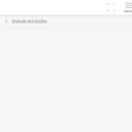
Přejít
Hledat
na
obsah
Granule pro kočky