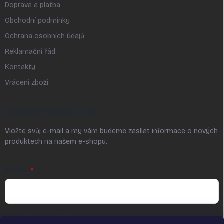
Doprava a platba
Obchodní podmínky
Ochrana osobních údajů
Reklamační řád
Kontakty
Vrácení zboží
ODEBÍRAT NEWSLETTER
Vložte svůj e-mail a my vám budeme zasílat informace o nových
produktech na našem e-shopu.
E-MAIL
Vložením a odesláním e-mailu udělujete souhlas ve smyslu § 7