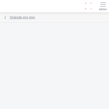
Přejít
Hledat
na
obsah
Granule pro psy