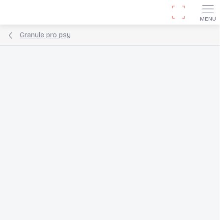
Přejít
Hledat
na
obsah
Granule pro psy