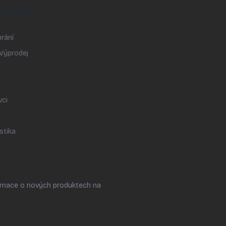
EGORIE
rání
 Výprodej
y
vci
stika
ormace o nových produktech na