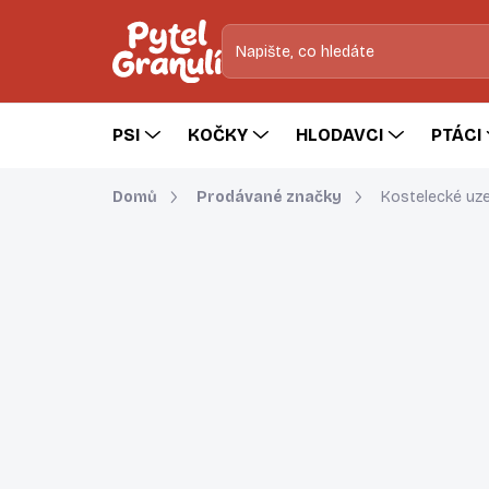
Přejít
na
obsah
PSI
KOČKY
HLODAVCI
PTÁCI
Domů
Prodávané značky
Kostelecké uze