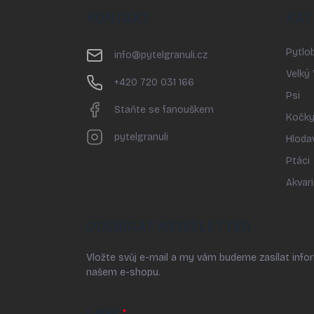
p
KONTAKT
KAT
a
t
Pytlob
í
info
@
pytelgranuli.cz
Velký
+420 720 031 166
Psi
Staňte se fanouškem
Kočk
pytelgranuli
Hloda
Ptáci
Akvari
ODEBÍRAT NEWSLETTER
Vložte svůj e-mail a my vám budeme zasílat inf
našem e-shopu.
E-MAIL