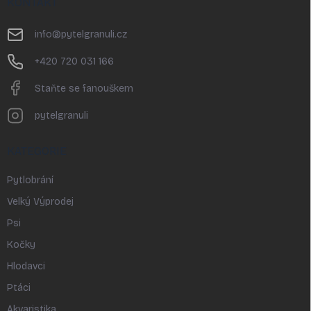
KONTAKT
a
t
info
@
pytelgranuli.cz
í
+420 720 031 166
Staňte se fanouškem
pytelgranuli
KATEGORIE
Pytlobrání
Velký Výprodej
Psi
Kočky
Hlodavci
Ptáci
Akvaristika