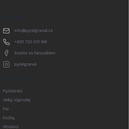
Z
á
p
KONTAKT
a
t
info
@
pytelgranuli.cz
í
+420 720 031 166
Staňte se fanouškem
pytelgranuli
KATEGORIE
Pytlobrání
Velký Výprodej
Psi
Kočky
Hlodavci