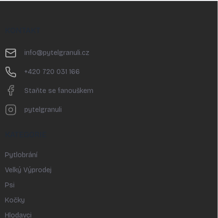
Z
á
p
KONTAKT
a
t
info
@
pytelgranuli.cz
í
+420 720 031 166
Staňte se fanouškem
pytelgranuli
KATEGORIE
Pytlobrání
Velký Výprodej
Psi
Kočky
Hlodavci