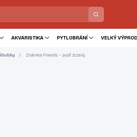
Hledat
AKVARISTIKA
PYTLOBRÁNÍ
VELKÝ VÝPROD
náhubky
Známka Friends – pudl zrzavý