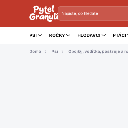
Přejít
na
obsah
PSI
KOČKY
HLODAVCI
PTÁCI
Domů
Psi
Obojky, vodítka, postroje a 