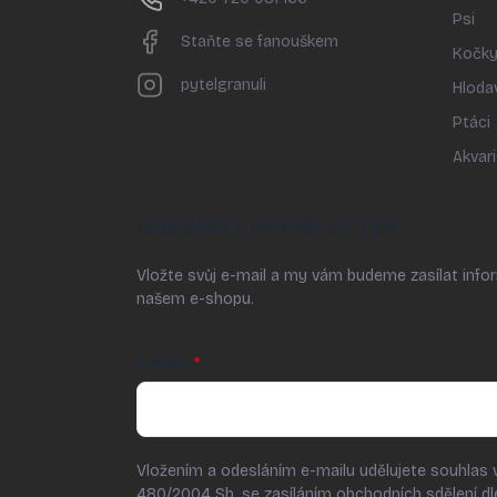
Psi
Staňte se fanouškem
Kočk
pytelgranuli
Hloda
Ptáci
Akvari
ODEBÍRAT NEWSLETTER
Vložte svůj e-mail a my vám budeme zasílat inf
našem e-shopu.
E-MAIL
Vložením a odesláním e-mailu udělujete souhlas 
480/2004 Sb. se zasíláním obchodních sdělení d