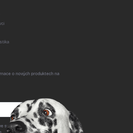
y
vci
stika
ormace o nových produktech na
ve smyslu § 7 odst. 2 zákona č.
le
podmínek ochrany osobních