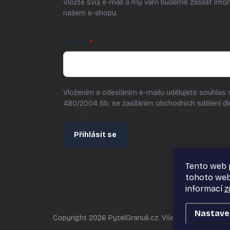
Vložte svůj e-mail a my vám budeme zasílat inf
našem e-shopu.
E-MAIL
Vložením a odesláním e-mailu udělujete souhlas 
480/2004 Sb. se zasíláním obchodních sdělení d
údajů
.
Přihlásit se
Tento web 
tohoto webu
informací
z
Nastave
Copyright 2026
PytelGranuli.cz
. Všechna práva vyhr