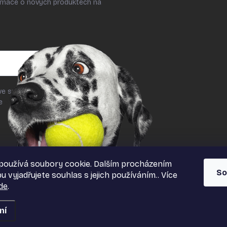
ormace o nových produktech na
ve smyslu § 7 odst. 2 zákona č.
le
podmínek ochrany osobních
používá soubory cookie. Dalším procházením
So
 vyjadřujete souhlas s jejich používáním.. Více
de
.
ní
azena.