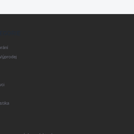
EGORIE
rání
 Výprodej
y
vci
stika