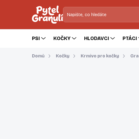
Přejít
na
obsah
PSI
KOČKY
HLODAVCI
PTÁCI
Domů
Kočky
Krmivo pro kočky
Gra