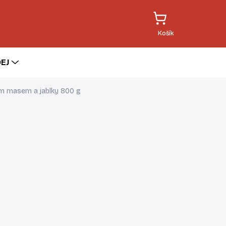
EJ
ím masem a jablky 800 g