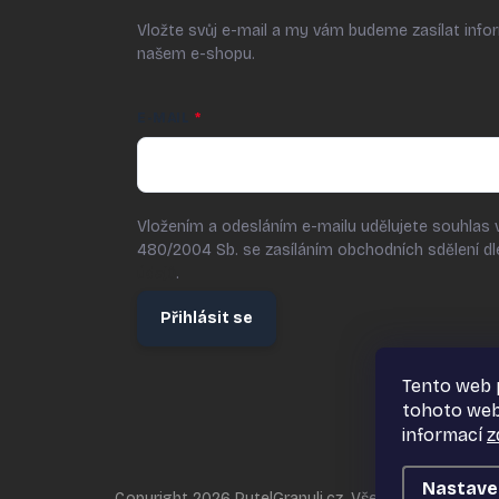
Vložte svůj e-mail a my vám budeme zasílat inf
našem e-shopu.
E-MAIL
Vložením a odesláním e-mailu udělujete souhlas 
480/2004 Sb. se zasíláním obchodních sdělení d
údajů
.
Přihlásit se
Tento web 
tohoto webu
informací
z
Nastave
Copyright 2026
PytelGranuli.cz
. Všechna práva vyhr