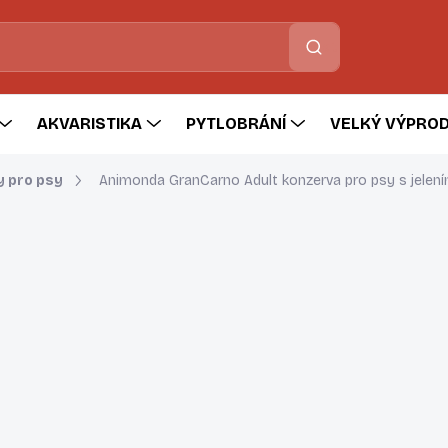
Hledat
AKVARISTIKA
PYTLOBRÁNÍ
VELKÝ VÝPROD
 pro psy
Animonda GranCarno Adult konzerva pro psy s jelen