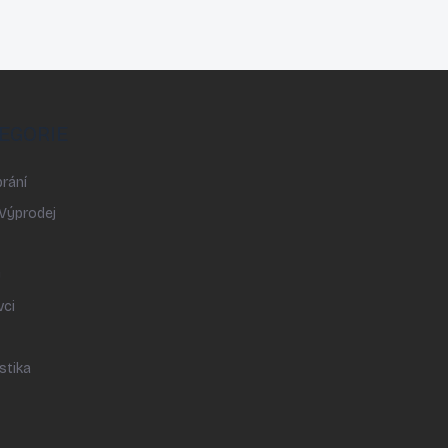
EGORIE
rání
 Výprodej
y
vci
stika