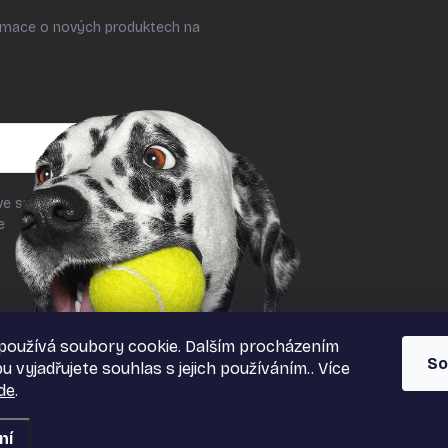
ormace o nových produktech na
ve smyslu § 7 odst. 2 zákona č.
le
podmínek ochrany osobních
používá soubory cookie. Dalším procházením
So
 vyjadřujete souhlas s jejich používáním.. Více
de
.
ní
azena.