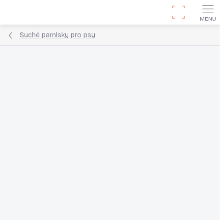
Přejít
Hledat
na
obsah
Suché pamlsky pro psy