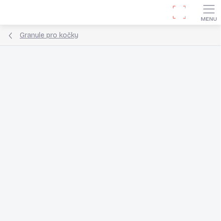
Přejít
Hledat
na
obsah
Granule pro kočky