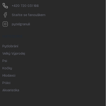
+420 720 031 166
Staňte se fanouškem
pytelgranuli
KATEGORIE
Pytlobrání
Velký Výprodej
Psi
Kočky
Hlodavci
Ptáci
Akvaristika