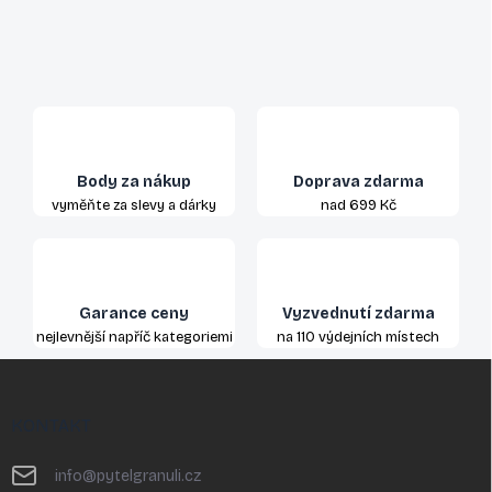
Body za nákup
Doprava zdarma
vyměňte za slevy a dárky
nad 699 Kč
Garance ceny
Vyzvednutí zdarma
nejlevnější napříč kategoriemi
na 110 výdejních místech
Z
á
p
KONTAKT
a
t
info
@
pytelgranuli.cz
í