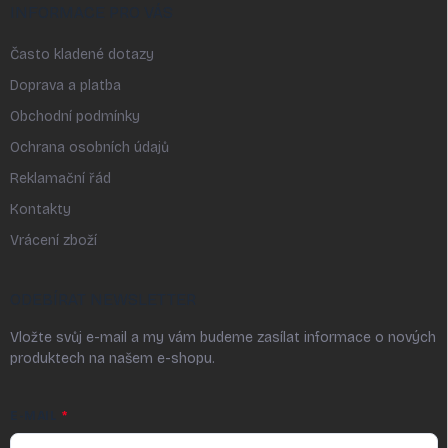
INFORMACE PRO VÁS
Často kladené dotazy
Doprava a platba
Obchodní podmínky
Ochrana osobních údajů
Reklamační řád
Kontakty
Vrácení zboží
ODEBÍRAT NEWSLETTER
Vložte svůj e-mail a my vám budeme zasílat informace o nových
produktech na našem e-shopu.
E-MAIL