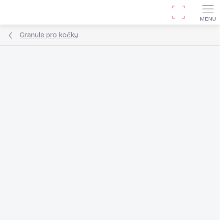
Přejít
Hledat
na
obsah
Granule pro kočky