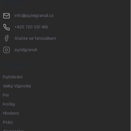
p
KONTAKT
a
t
info
@
pytelgranuli.cz
í
+420 720 031 166
Staňte se fanouškem
pytelgranuli
KATEGORIE
Pytlobrání
Velký Výprodej
Psi
Kočky
Hlodavci
Ptáci