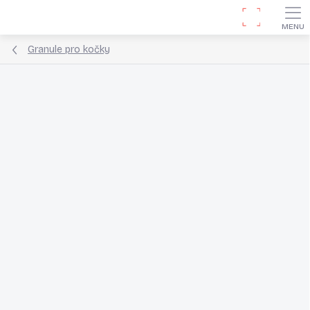
Přejít
Hledat
na
obsah
Granule pro kočky