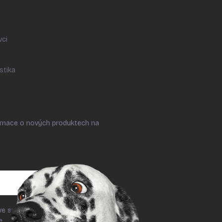
y
vci
stika
ormace o nových produktech na
ve smyslu § 7 odst. 2 zákona č.
le
podmínek ochrany osobních