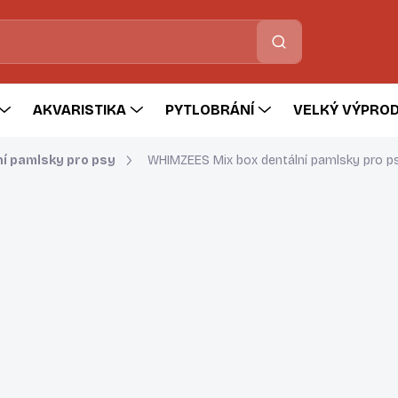
Hledat
AKVARISTIKA
PYTLOBRÁNÍ
VELKÝ VÝPROD
ní pamlsky pro psy
WHIMZEES Mix box dentální pamlsky pro ps