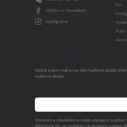
Psi
Staňte se fanouškem
Kočk
pytelgranuli
Hloda
Ptáci
Akvari
ODEBÍRAT NEWSLETTER
Vložte svůj e-mail a my vám budeme zasílat inf
našem e-shopu.
E-MAIL
Vložením a odesláním e-mailu udělujete souhlas 
480/2004 Sb. se zasíláním obchodních sdělení d